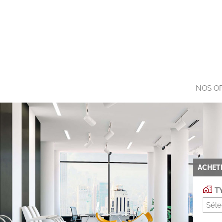
NOS O
ACHET
TY
Séle