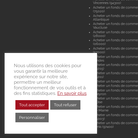
Vincennes (94300)
Acheter un fonds de commer
(75020)
Acheter un fonds de commer
Atlantique
Acheter un fonds de comme
Vaucluse
Acheter un fonds de commer
(28000)
Acheter un fonds de commer
(06000)
Acheter un fonds de comme
(57000)
Acheter un fonds de comme
Landes
Nous utilisons des cookies pour
Acheter un fonds de commer
(75015)
vous garantir la meilleure
Acheter un fonds de commer
expérience sur notre site,
(75011)
Acheter un fonds de comme
permettre un meilleur
Acheter un fonds de commerc
fonctionnement de vos outils et à
Acheter un fonds de commer
des fins statistiques.
En savoir plus
Aveyron
Acheter un fonds de commer
d'Oise
Tout accepter
Tout refuser
Acheter un fonds de commer
de-Marne
Acheter un fonds de commer
Personnaliser
(75003)
Acheter un fonds de commer
Denis (97400)