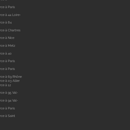
ce à Paris
ce à 44 Loire-
rce à 84
ce à Chartres
ce à Nice
rce à Metz
rce à 40
ce à Paris
ce à Paris
rce à 69 Rhône
e à 03 Allier
ce à 12
ce à 95 Val-
ce à 94 Val-
ce à Paris
ce à Saint