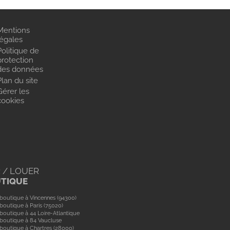
Mentions
légales
Politique de
protection
des données
Plan du site
Gérer les
cookies
 / LOUER
UTIQUE
boutique à Vincennes (94300)
boutique à Paris (75020)
boutique à 44 Loire-Atlantique
boutique à 84 Vaucluse
boutique à Chartres (28000)