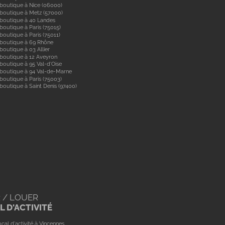
boutique à Nice (06000)
boutique à Metz (57000)
 boutique à 40 Landes
boutique à Paris (75015)
boutique à Paris (75011)
 boutique à 69 Rhône
boutique à 03 Allier
boutique à 12 Aveyron
boutique à 95 Val-d'Oise
 boutique à 94 Val-de-Marne
boutique à Paris (75003)
boutique à Saint Denis (97400)
 / LOUER
 D'ACTIVITÉ
cal d'activité à Vincennes