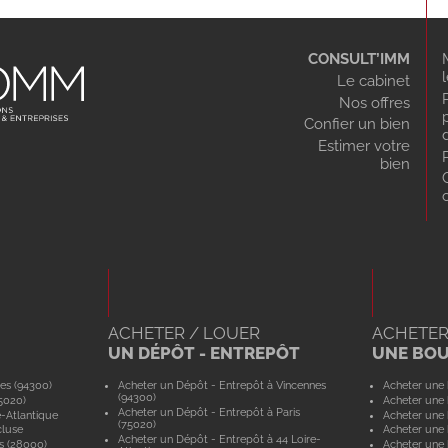
CONSULT’IMM
Le cabinet
Nos offres
Confier un bien
Estimer votre
bien
ACHETER / LOUER
ACHETER
UN DÉPÔT - ENTREPÔT
UNE BO
es (94300)
Acheter un Dépôt - Entrepôt à Vincennes
Acheter une 
(94300)
5020)
Acheter une 
Acheter un Dépôt - Entrepôt à Paris
e-Atlantique
Acheter une 
(75020)
cluse
Acheter une 
Acheter un Dépôt - Entrepôt à 44 Loire-
s (28000)
Acheter une 