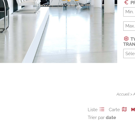
PR
TY
TRAN
Séle
Accueil
>
Liste
Carte
M
Trier par