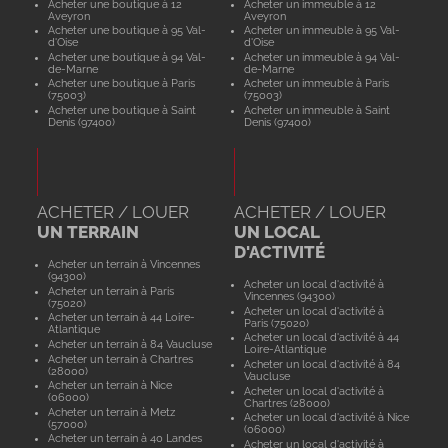
Acheter une boutique à 12
Acheter un immeuble à 12
Aveyron
Aveyron
Acheter une boutique à 95 Val-
Acheter un immeuble à 95 Val-
d'Oise
d'Oise
Acheter une boutique à 94 Val-
Acheter un immeuble à 94 Val-
de-Marne
de-Marne
Acheter une boutique à Paris
Acheter un immeuble à Paris
(75003)
(75003)
Acheter une boutique à Saint
Acheter un immeuble à Saint
Denis (97400)
Denis (97400)
ACHETER / LOUER
ACHETER / LOUER
UN TERRAIN
UN LOCAL
D'ACTIVITÉ
Acheter un terrain à Vincennes
(94300)
Acheter un local d'activité à
Acheter un terrain à Paris
Vincennes (94300)
(75020)
Acheter un local d'activité à
Acheter un terrain à 44 Loire-
Paris (75020)
Atlantique
Acheter un local d'activité à 44
Acheter un terrain à 84 Vaucluse
Loire-Atlantique
Acheter un terrain à Chartres
Acheter un local d'activité à 84
(28000)
Vaucluse
Acheter un terrain à Nice
Acheter un local d'activité à
(06000)
Chartres (28000)
Acheter un terrain à Metz
Acheter un local d'activité à Nice
(57000)
(06000)
Acheter un terrain à 40 Landes
Acheter un local d'activité à