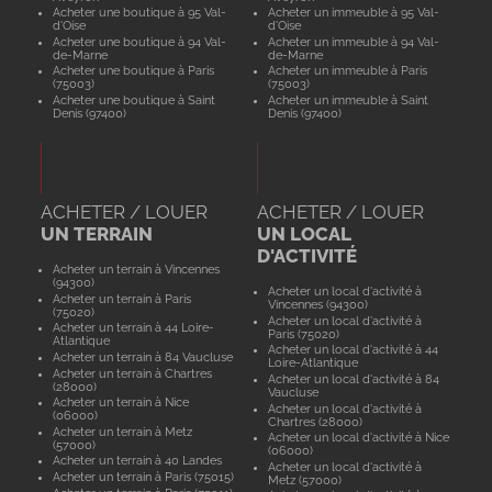
Acheter une boutique à 95 Val-
Acheter un immeuble à 95 Val-
d'Oise
d'Oise
Acheter une boutique à 94 Val-
Acheter un immeuble à 94 Val-
de-Marne
de-Marne
Acheter une boutique à Paris
Acheter un immeuble à Paris
(75003)
(75003)
Acheter une boutique à Saint
Acheter un immeuble à Saint
Denis (97400)
Denis (97400)
ACHETER / LOUER
ACHETER / LOUER
UN TERRAIN
UN LOCAL
D'ACTIVITÉ
Acheter un terrain à Vincennes
(94300)
Acheter un local d'activité à
Acheter un terrain à Paris
Vincennes (94300)
(75020)
Acheter un local d'activité à
Acheter un terrain à 44 Loire-
Paris (75020)
Atlantique
Acheter un local d'activité à 44
Acheter un terrain à 84 Vaucluse
Loire-Atlantique
Acheter un terrain à Chartres
Acheter un local d'activité à 84
(28000)
Vaucluse
Acheter un terrain à Nice
Acheter un local d'activité à
(06000)
Chartres (28000)
Acheter un terrain à Metz
Acheter un local d'activité à Nice
(57000)
(06000)
Acheter un terrain à 40 Landes
Acheter un local d'activité à
Acheter un terrain à Paris (75015)
Metz (57000)