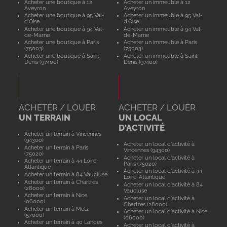
Acheter une boutique à 12
Acheter un immeuble à 12
Aveyron
Aveyron
Acheter une boutique à 95 Val-
Acheter un immeuble à 95 Val-
d'Oise
d'Oise
Acheter une boutique à 94 Val-
Acheter un immeuble à 94 Val-
de-Marne
de-Marne
Acheter une boutique à Paris
Acheter un immeuble à Paris
(75003)
(75003)
Acheter une boutique à Saint
Acheter un immeuble à Saint
Denis (97400)
Denis (97400)
ACHETER / LOUER
ACHETER / LOUER
UN TERRAIN
UN LOCAL
D'ACTIVITÉ
Acheter un terrain à Vincennes
(94300)
Acheter un local d'activité à
Acheter un terrain à Paris
Vincennes (94300)
(75020)
Acheter un local d'activité à
Acheter un terrain à 44 Loire-
Paris (75020)
Atlantique
Acheter un local d'activité à 44
Acheter un terrain à 84 Vaucluse
Loire-Atlantique
Acheter un terrain à Chartres
Acheter un local d'activité à 84
(28000)
Vaucluse
Acheter un terrain à Nice
Acheter un local d'activité à
(06000)
Chartres (28000)
Acheter un terrain à Metz
Acheter un local d'activité à Nice
(57000)
(06000)
Acheter un terrain à 40 Landes
Acheter un local d'activité à