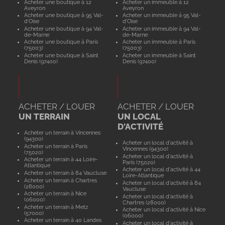
Acheter une boutique à 12
Acheter un immeuble à 12
Aveyron
Aveyron
Acheter une boutique à 95 Val-
Acheter un immeuble à 95 Val-
d'Oise
d'Oise
Acheter une boutique à 94 Val-
Acheter un immeuble à 94 Val-
de-Marne
de-Marne
Acheter une boutique à Paris
Acheter un immeuble à Paris
(75003)
(75003)
Acheter une boutique à Saint
Acheter un immeuble à Saint
Denis (97400)
Denis (97400)
ACHETER / LOUER
ACHETER / LOUER
UN TERRAIN
UN LOCAL
D'ACTIVITÉ
Acheter un terrain à Vincennes
(94300)
Acheter un local d'activité à
Acheter un terrain à Paris
Vincennes (94300)
(75020)
Acheter un local d'activité à
Acheter un terrain à 44 Loire-
Paris (75020)
Atlantique
Acheter un local d'activité à 44
Acheter un terrain à 84 Vaucluse
Loire-Atlantique
Acheter un terrain à Chartres
Acheter un local d'activité à 84
(28000)
Vaucluse
Acheter un terrain à Nice
Acheter un local d'activité à
(06000)
Chartres (28000)
Acheter un terrain à Metz
Acheter un local d'activité à Nice
(57000)
(06000)
Acheter un terrain à 40 Landes
Acheter un local d'activité à