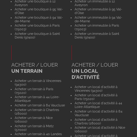
Acheter une boutique à 12
Acheter un immeuble à 12
Aveyron
Aveyron
Acheter une boutique à 95 Val-
Acheter un immeuble à 95 Val-
d'Oise
d'Oise
Acheter une boutique à 94 Val-
Acheter un immeuble à 94 Val-
de-Marne
de-Marne
Acheter une boutique à Paris
Acheter un immeuble à Paris
(75003)
(75003)
Acheter une boutique à Saint
Acheter un immeuble à Saint
Denis (97400)
Denis (97400)
ACHETER / LOUER
ACHETER / LOUER
UN TERRAIN
UN LOCAL
D'ACTIVITÉ
Acheter un terrain à Vincennes
(94300)
Acheter un local d'activité à
Acheter un terrain à Paris
Vincennes (94300)
(75020)
Acheter un local d'activité à
Acheter un terrain à 44 Loire-
Paris (75020)
Atlantique
Acheter un local d'activité à 44
Acheter un terrain à 84 Vaucluse
Loire-Atlantique
Acheter un terrain à Chartres
Acheter un local d'activité à 84
(28000)
Vaucluse
Acheter un terrain à Nice
Acheter un local d'activité à
(06000)
Chartres (28000)
Acheter un terrain à Metz
Acheter un local d'activité à Nice
(57000)
(06000)
Acheter un terrain à 40 Landes
Acheter un local d'activité à