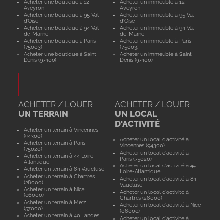
Acheter une boutique à 12
Acheter un immeuble à 12
Aveyron
Aveyron
Acheter une boutique à 95 Val-
Acheter un immeuble à 95 Val-
d'Oise
d'Oise
Acheter une boutique à 94 Val-
Acheter un immeuble à 94 Val-
de-Marne
de-Marne
Acheter une boutique à Paris
Acheter un immeuble à Paris
(75003)
(75003)
Acheter une boutique à Saint
Acheter un immeuble à Saint
Denis (97400)
Denis (97400)
ACHETER / LOUER
ACHETER / LOUER
UN TERRAIN
UN LOCAL
D'ACTIVITÉ
Acheter un terrain à Vincennes
(94300)
Acheter un local d'activité à
Acheter un terrain à Paris
Vincennes (94300)
(75020)
Acheter un local d'activité à
Acheter un terrain à 44 Loire-
Paris (75020)
Atlantique
Acheter un local d'activité à 44
Acheter un terrain à 84 Vaucluse
Loire-Atlantique
Acheter un terrain à Chartres
Acheter un local d'activité à 84
(28000)
Vaucluse
Acheter un terrain à Nice
Acheter un local d'activité à
(06000)
Chartres (28000)
Acheter un terrain à Metz
Acheter un local d'activité à Nice
(57000)
(06000)
Acheter un terrain à 40 Landes
Acheter un local d'activité à