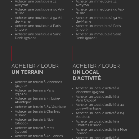
Acheter une boutique à 12
Acheter un immeuble à 12
Aveyron
Aveyron
Acheter une boutique à 95 Val-
Acheter un immeuble à 95 Val-
d'Oise
d'Oise
Acheter une boutique à 94 Val-
Acheter un immeuble à 94 Val-
de-Marne
de-Marne
Acheter une boutique à Paris
Acheter un immeuble à Paris
(75003)
(75003)
Acheter une boutique à Saint
Acheter un immeuble à Saint
Denis (97400)
Denis (97400)
ACHETER / LOUER
ACHETER / LOUER
UN TERRAIN
UN LOCAL
D'ACTIVITÉ
Acheter un terrain à Vincennes
(94300)
Acheter un local d'activité à
Acheter un terrain à Paris
Vincennes (94300)
(75020)
Acheter un local d'activité à
Acheter un terrain à 44 Loire-
Paris (75020)
Atlantique
Acheter un local d'activité à 44
Acheter un terrain à 84 Vaucluse
Loire-Atlantique
Acheter un terrain à Chartres
Acheter un local d'activité à 84
(28000)
Vaucluse
Acheter un terrain à Nice
Acheter un local d'activité à
(06000)
Chartres (28000)
Acheter un terrain à Metz
Acheter un local d'activité à Nice
(57000)
(06000)
Acheter un terrain à 40 Landes
Acheter un local d'activité à