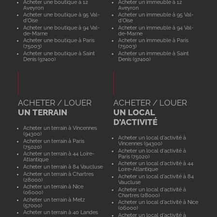
Acheter une boutique à 12
Acheter un immeuble à 12
Aveyron
Aveyron
Acheter une boutique à 95 Val-
Acheter un immeuble à 95 Val-
d'Oise
d'Oise
Acheter une boutique à 94 Val-
Acheter un immeuble à 94 Val-
de-Marne
de-Marne
Acheter une boutique à Paris
Acheter un immeuble à Paris
(75003)
(75003)
Acheter une boutique à Saint
Acheter un immeuble à Saint
Denis (97400)
Denis (97400)
ACHETER / LOUER
ACHETER / LOUER
UN TERRAIN
UN LOCAL
D'ACTIVITÉ
Acheter un terrain à Vincennes
(94300)
Acheter un local d'activité à
Acheter un terrain à Paris
Vincennes (94300)
(75020)
Acheter un local d'activité à
Acheter un terrain à 44 Loire-
Paris (75020)
Atlantique
Acheter un local d'activité à 44
Acheter un terrain à 84 Vaucluse
Loire-Atlantique
Acheter un terrain à Chartres
Acheter un local d'activité à 84
(28000)
Vaucluse
Acheter un terrain à Nice
Acheter un local d'activité à
(06000)
Chartres (28000)
Acheter un terrain à Metz
Acheter un local d'activité à Nice
(57000)
(06000)
Acheter un terrain à 40 Landes
Acheter un local d'activité à