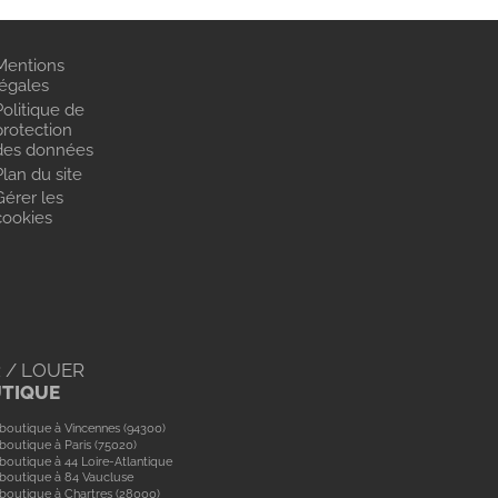
Mentions
légales
Politique de
protection
des données
Plan du site
Gérer les
cookies
 / LOUER
UTIQUE
boutique à Vincennes (94300)
boutique à Paris (75020)
boutique à 44 Loire-Atlantique
boutique à 84 Vaucluse
boutique à Chartres (28000)