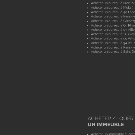
Acheter un bureau à Nice (0
Acheter un bureau à Metz (
Acheter un bureau à 40 Lan
Acheter un bureau à Paris (7
Acheter un bureau à Paris (7
Acheter un bureau à 69 Rhô
Acheter un bureau à 03 Allie
Acheter un bureau à 12 Ave
Acheter un bureau à 95 Val-d
Acheter un bureau à 94 Val
Acheter un bureau à Paris (7
Acheter un bureau à Saint De
ACHETER / LOUER
UN IMMEUBLE
Acheter un immeuble à Vinc