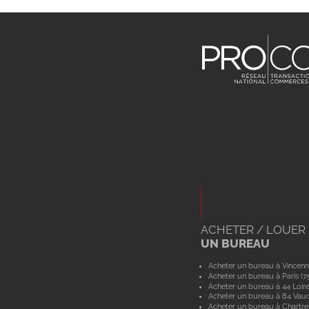
ACHETER / LOUER
UN BUREAU
Acheter un bureau à Vincenn
Acheter un bureau à Paris (7
Acheter un bureau à 44 Loir
Acheter un bureau à 84 Vau
Acheter un bureau à Chartre