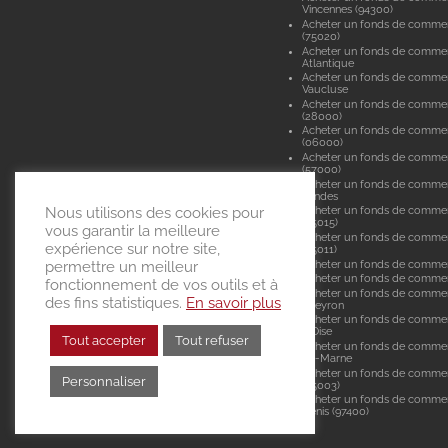
Vincennes (94300)
Acheter un fonds de commer
(75020)
Acheter un fonds de commer
Atlantique
Acheter un fonds de comme
Vaucluse
Acheter un fonds de commer
(28000)
Acheter un fonds de commer
(06000)
Acheter un fonds de comme
(57000)
Acheter un fonds de comme
Landes
Nous utilisons des cookies pour
Acheter un fonds de commer
(75015)
vous garantir la meilleure
Acheter un fonds de commer
expérience sur notre site,
(75011)
Acheter un fonds de comme
permettre un meilleur
Acheter un fonds de commerc
fonctionnement de vos outils et à
Acheter un fonds de commer
des fins statistiques.
En savoir plus
Aveyron
Acheter un fonds de commer
d'Oise
Tout accepter
Tout refuser
Acheter un fonds de commer
de-Marne
Acheter un fonds de commer
Personnaliser
(75003)
Acheter un fonds de commer
Denis (97400)