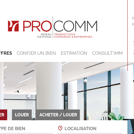
FFRES
CONFIER UN BIEN
ESTIMATION
CONSULT’IMM
ER
LOUER
ACHETER / LOUER
PE DE BIEN
LOCALISATION