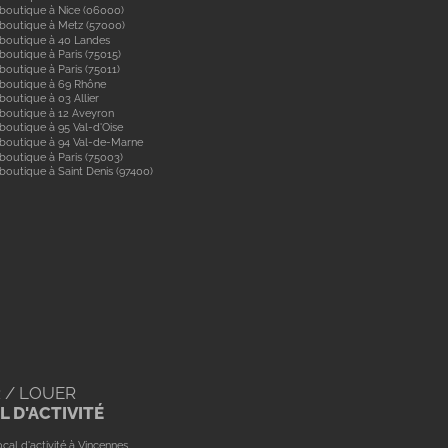
boutique à Nice (06000)
boutique à Metz (57000)
 boutique à 40 Landes
boutique à Paris (75015)
boutique à Paris (75011)
 boutique à 69 Rhône
boutique à 03 Allier
boutique à 12 Aveyron
boutique à 95 Val-d'Oise
 boutique à 94 Val-de-Marne
boutique à Paris (75003)
boutique à Saint Denis (97400)
 / LOUER
 D'ACTIVITÉ
cal d'activité à Vincennes