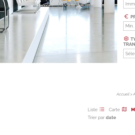
Imm
PR
TY
TRAN
Séle
Accueil
>
Liste
Carte
M
Trier par