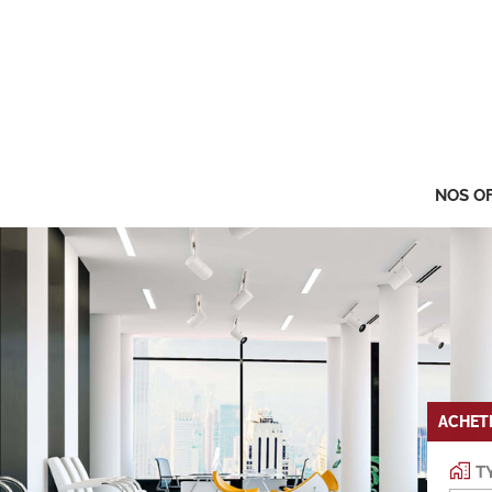
NOS O
ACHET
TY