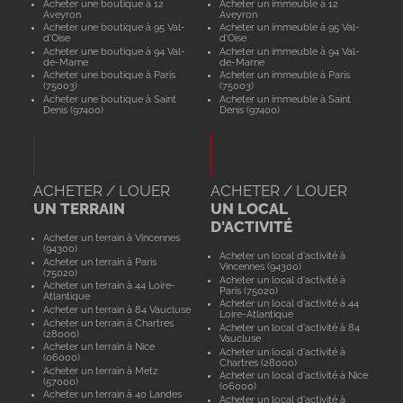
Acheter une boutique à 12
Acheter un immeuble à 12
Aveyron
Aveyron
Acheter une boutique à 95 Val-
Acheter un immeuble à 95 Val-
d'Oise
d'Oise
Acheter une boutique à 94 Val-
Acheter un immeuble à 94 Val-
de-Marne
de-Marne
Acheter une boutique à Paris
Acheter un immeuble à Paris
(75003)
(75003)
Acheter une boutique à Saint
Acheter un immeuble à Saint
Denis (97400)
Denis (97400)
ACHETER / LOUER
ACHETER / LOUER
UN TERRAIN
UN LOCAL
D'ACTIVITÉ
Acheter un terrain à Vincennes
(94300)
Acheter un local d'activité à
Acheter un terrain à Paris
Vincennes (94300)
(75020)
Acheter un local d'activité à
Acheter un terrain à 44 Loire-
Paris (75020)
Atlantique
Acheter un local d'activité à 44
Acheter un terrain à 84 Vaucluse
Loire-Atlantique
Acheter un terrain à Chartres
Acheter un local d'activité à 84
(28000)
Vaucluse
Acheter un terrain à Nice
Acheter un local d'activité à
(06000)
Chartres (28000)
Acheter un terrain à Metz
Acheter un local d'activité à Nice
(57000)
(06000)
Acheter un terrain à 40 Landes
Acheter un local d'activité à