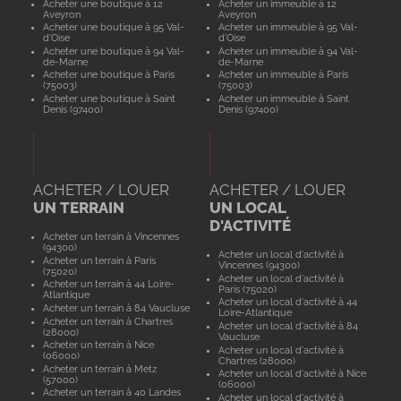
Acheter une boutique à 12
Acheter un immeuble à 12
Aveyron
Aveyron
Acheter une boutique à 95 Val-
Acheter un immeuble à 95 Val-
d'Oise
d'Oise
Acheter une boutique à 94 Val-
Acheter un immeuble à 94 Val-
de-Marne
de-Marne
Acheter une boutique à Paris
Acheter un immeuble à Paris
(75003)
(75003)
Acheter une boutique à Saint
Acheter un immeuble à Saint
Denis (97400)
Denis (97400)
ACHETER / LOUER
ACHETER / LOUER
UN TERRAIN
UN LOCAL
D'ACTIVITÉ
Acheter un terrain à Vincennes
(94300)
Acheter un local d'activité à
Acheter un terrain à Paris
Vincennes (94300)
(75020)
Acheter un local d'activité à
Acheter un terrain à 44 Loire-
Paris (75020)
Atlantique
Acheter un local d'activité à 44
Acheter un terrain à 84 Vaucluse
Loire-Atlantique
Acheter un terrain à Chartres
Acheter un local d'activité à 84
(28000)
Vaucluse
Acheter un terrain à Nice
Acheter un local d'activité à
(06000)
Chartres (28000)
Acheter un terrain à Metz
Acheter un local d'activité à Nice
(57000)
(06000)
Acheter un terrain à 40 Landes
Acheter un local d'activité à