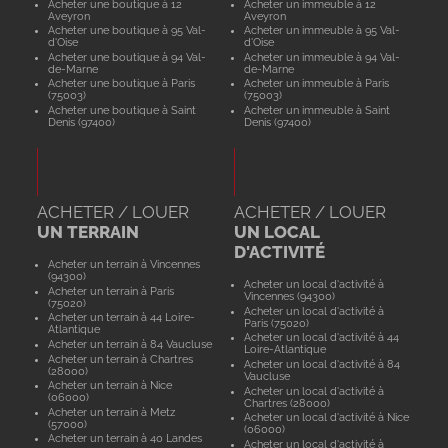
Acheter une boutique à 12
Acheter un immeuble à 12
Aveyron
Aveyron
Acheter une boutique à 95 Val-
Acheter un immeuble à 95 Val-
d'Oise
d'Oise
Acheter une boutique à 94 Val-
Acheter un immeuble à 94 Val-
de-Marne
de-Marne
Acheter une boutique à Paris
Acheter un immeuble à Paris
(75003)
(75003)
Acheter une boutique à Saint
Acheter un immeuble à Saint
Denis (97400)
Denis (97400)
ACHETER / LOUER
ACHETER / LOUER
UN TERRAIN
UN LOCAL
D'ACTIVITÉ
Acheter un terrain à Vincennes
(94300)
Acheter un local d'activité à
Acheter un terrain à Paris
Vincennes (94300)
(75020)
Acheter un local d'activité à
Acheter un terrain à 44 Loire-
Paris (75020)
Atlantique
Acheter un local d'activité à 44
Acheter un terrain à 84 Vaucluse
Loire-Atlantique
Acheter un terrain à Chartres
Acheter un local d'activité à 84
(28000)
Vaucluse
Acheter un terrain à Nice
Acheter un local d'activité à
(06000)
Chartres (28000)
Acheter un terrain à Metz
Acheter un local d'activité à Nice
(57000)
(06000)
Acheter un terrain à 40 Landes
Acheter un local d'activité à