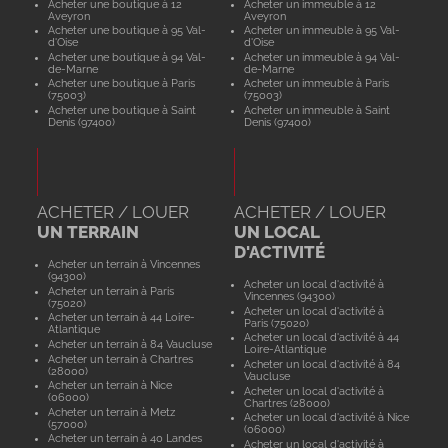
Acheter une boutique à 12
Acheter un immeuble à 12
Aveyron
Aveyron
Acheter une boutique à 95 Val-
Acheter un immeuble à 95 Val-
d'Oise
d'Oise
Acheter une boutique à 94 Val-
Acheter un immeuble à 94 Val-
de-Marne
de-Marne
Acheter une boutique à Paris
Acheter un immeuble à Paris
(75003)
(75003)
Acheter une boutique à Saint
Acheter un immeuble à Saint
Denis (97400)
Denis (97400)
ACHETER / LOUER
ACHETER / LOUER
UN TERRAIN
UN LOCAL
D'ACTIVITÉ
Acheter un terrain à Vincennes
(94300)
Acheter un local d'activité à
Acheter un terrain à Paris
Vincennes (94300)
(75020)
Acheter un local d'activité à
Acheter un terrain à 44 Loire-
Paris (75020)
Atlantique
Acheter un local d'activité à 44
Acheter un terrain à 84 Vaucluse
Loire-Atlantique
Acheter un terrain à Chartres
Acheter un local d'activité à 84
(28000)
Vaucluse
Acheter un terrain à Nice
Acheter un local d'activité à
(06000)
Chartres (28000)
Acheter un terrain à Metz
Acheter un local d'activité à Nice
(57000)
(06000)
Acheter un terrain à 40 Landes
Acheter un local d'activité à