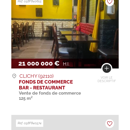
Ref. 058F840615
21 000 000 €
H.I.
CLICHY (92110)
VOIR LE
FONDS DE COMMERCE
DESCRIPTIF
BAR - RESTAURANT
Vente de fonds de commerce
125 m²
Ref. 058F840574