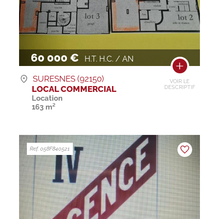
60 000 €
H.T. H.C. / AN
SURESNES (92150)
VOIR LE
LOCAL COMMERCIAL
DESCRIPTIF
Location
163 m²
Ref. 058F840521