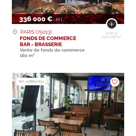
336 000 €
H.I.
PARIS (75013)
VOIR LE
FONDS DE COMMERCE
DESCRIPTIF
BAR - BRASSERIE
Vente de fonds de commerce
160 m²
Ref. 058B840834