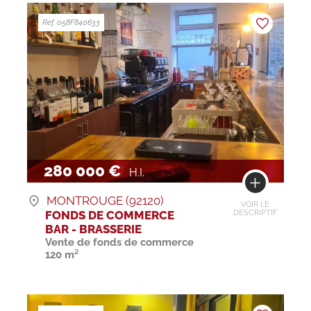
Ref. 058F840633
280 000 €
H.I.
MONTROUGE (92120)
VOIR LE
FONDS DE COMMERCE
DESCRIPTIF
BAR - BRASSERIE
Vente de fonds de commerce
120 m²