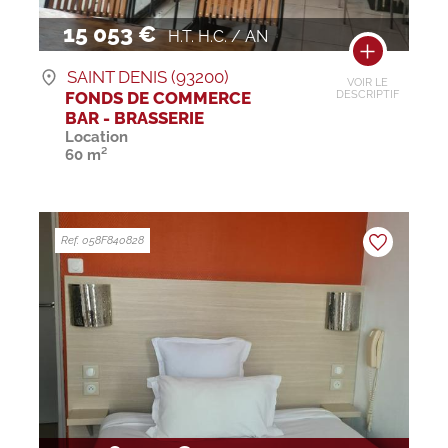
15 053 €
H.T. H.C. / AN
SAINT DENIS (93200)
VOIR LE
FONDS DE COMMERCE
DESCRIPTIF
BAR - BRASSERIE
Location
60 m²
Ref. 058F840828