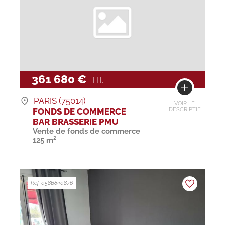
361 680 €
H.I.
PARIS (75014)
VOIR LE
FONDS DE COMMERCE
DESCRIPTIF
BAR BRASSERIE PMU
Vente de fonds de commerce
125 m²
Ref. 058B840876