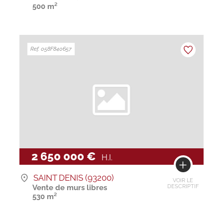
500 m²
Ref. 058F840657
2 650 000 €
H.I.
SAINT DENIS (93200)
VOIR LE
Vente de murs libres
DESCRIPTIF
530 m²