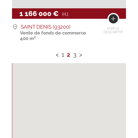
1 166 000 €
H.I.
SAINT DENIS (93200)
VOIR LE
Vente de fonds de commerce
DESCRIPTIF
400 m²
<
1
2
3
>