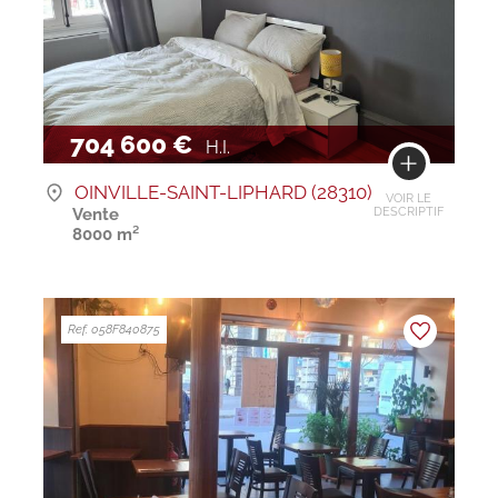
704 600 €
H.I.
OINVILLE-SAINT-LIPHARD (28310)
VOIR LE
Vente
DESCRIPTIF
8000 m²
Ref. 058F840875