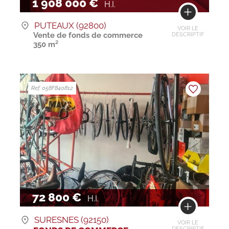
1 908 000 €
H.I.
PUTEAUX (92800)
VOIR LE
Vente de fonds de commerce
DESCRIPTIF
350 m²
Ref. 058F840812
72 800 €
H.I.
SURESNES (92150)
VOIR LE
DESCRIPTIF