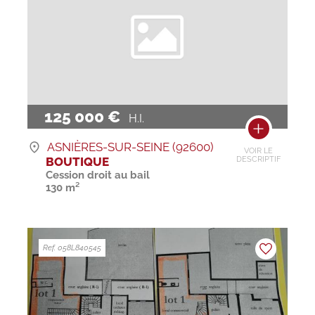
125 000 €
H.I.
ASNIÈRES-SUR-SEINE (92600)
VOIR LE
BOUTIQUE
DESCRIPTIF
Cession droit au bail
130 m²
Ref. 058L840545