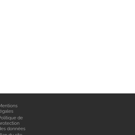
Mentions
légales
Politique de
protection
des données