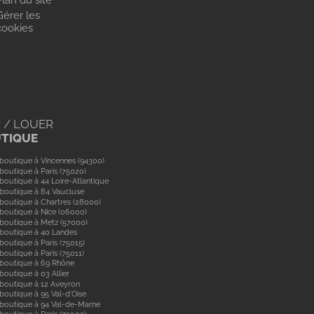
Plan du site
Gérer les
cookies
 / LOUER
UTIQUE
boutique à Vincennes (94300)
boutique à Paris (75020)
boutique à 44 Loire-Atlantique
boutique à 84 Vaucluse
boutique à Chartres (28000)
boutique à Nice (06000)
boutique à Metz (57000)
 boutique à 40 Landes
boutique à Paris (75015)
boutique à Paris (75011)
 boutique à 69 Rhône
boutique à 03 Allier
boutique à 12 Aveyron
boutique à 95 Val-d'Oise
 boutique à 94 Val-de-Marne