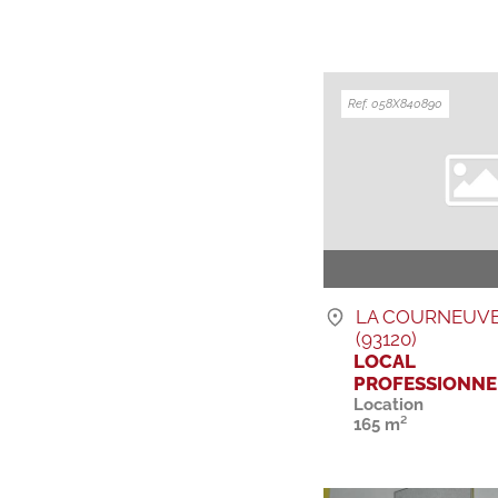
Ref. 058X840890
LA COURNEUV
(93120)
LOCAL
PROFESSIONNE
Location
165 m²