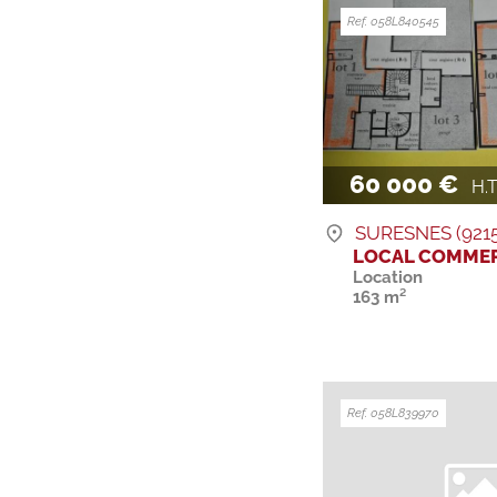
Ref. 058L840545
60 000 €
H.T. 
SURESNES (9215
LOCAL COMMER
Location
163 m²
Ref. 058L839970