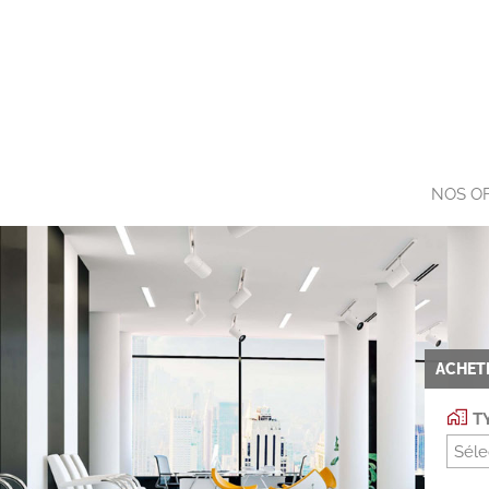
NOS O
ACHET
TY
Séle