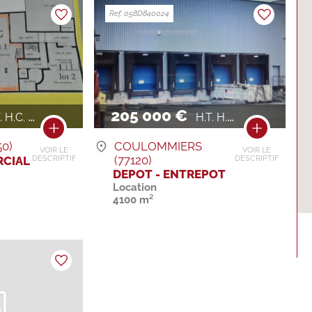
Ref. 058D840024
205 000 €
H.C. / AN
H.T. H.C. / AN
0)
COULOMMIERS
VOIR LE
VOIR LE
(77120)
CIAL
DESCRIPTIF
DESCRIPTIF
DEPOT - ENTREPOT
Location
4100 m²