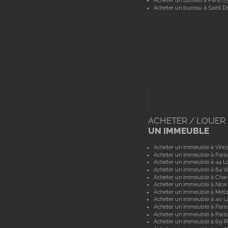
Acheter un bureau à Paris (7
Acheter un bureau à Saint De
ACHETER / LOUER
UN IMMEUBLE
Acheter un immeuble à Vinc
Acheter un immeuble à Paris
Acheter un immeuble à 44 Lo
Acheter un immeuble à 84 V
Acheter un immeuble à Char
Acheter un immeuble à Nice
Acheter un immeuble à Metz
Acheter un immeuble à 40 L
Acheter un immeuble à Paris
Acheter un immeuble à Paris
Acheter un immeuble à 69 