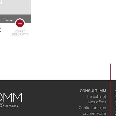
H.C. / AN
E
VOIR LE
DESCRIPTIF
CONSULT’IMM
Le cabinet
Nos offres
Confier un bien
Estimer votre