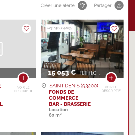
Créer une alerte
Partager
Ref. 058B840834
15 053 €
H.T. H.C. / AN
SAINT DENIS (93200)
E
VOIR LE
VOIR LE
FONDS DE
DESCRIPTIF
DESCRIPTIF
COMMERCE
BAR - BRASSERIE
L
Location
60 m²