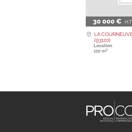
30 000 €
H.T. 
LA COURNEUV
(93120)
Location
110 m²