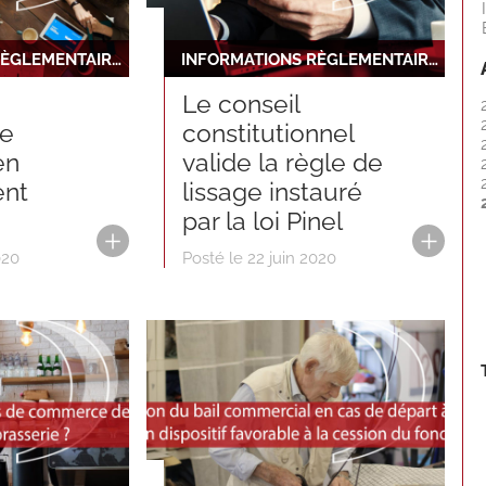
INFORMATIONS RÈGLEMENTAIRES ET JURIDIQUES
INFORMATIONS RÈGLEMENTAIRES ET JURIDIQUES
Le conseil
ne
constitutionnel
en
valide la règle de
ent
lissage instauré
par la loi Pinel
020
Posté le 22 juin 2020