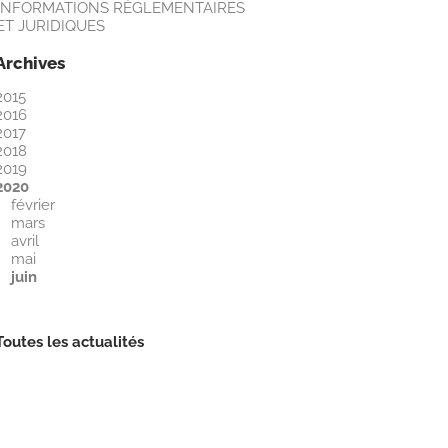
INFORMATIONS RÈGLEMENTAIRES
ET JURIDIQUES
Archives
2015
2016
2017
2018
2019
2020
février
mars
avril
mai
juin
Toutes les actualités