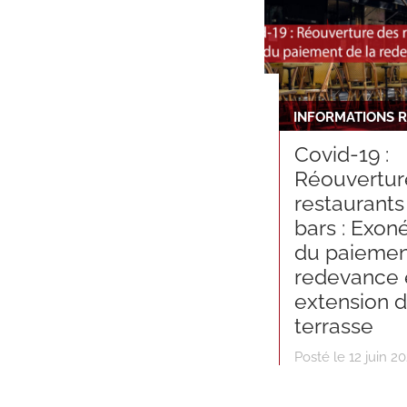
Covid-19 :
Réouvertur
restaurants
bars : Exon
du paiemen
redevance 
extension 
terrasse
Posté le 12 juin 2