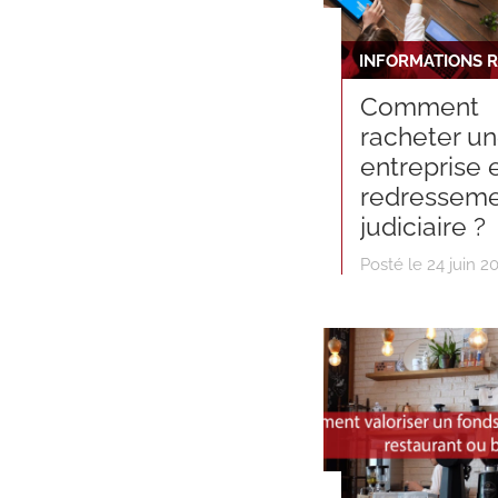
Comment
racheter u
entreprise 
redressem
judiciaire ?
Posté le 24 juin 2