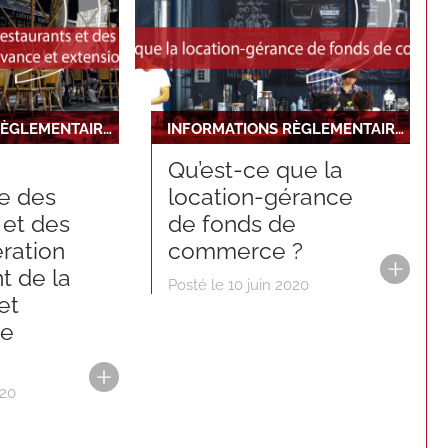
INFORMATIONS RÈGLEMENTAIRES ET JURIDIQUES
INFORMATIONS RÈGLEMENTAIRES ET JURIDIQUES
Qu’est-ce que la
e des
location-gérance
 et des
de fonds de
ération
commerce ?
t de la
Posté le 10 juin 2020
et
de
020