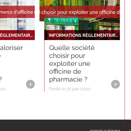
INFORMATIONS RÈGLEMENTAIRES ET JURIDIQUES
INFORMATIONS RÈGLEMENTAIRES ET JURIDIQUES
loriser
Quelle société
e
choisir pour
exploiter une
e
officine de
?
pharmacie ?
020
Posté le 01 juin 2020