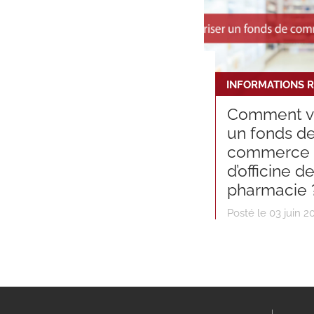
Comment va
un fonds d
commerce
d’officine d
pharmacie 
Posté le 03 juin 2